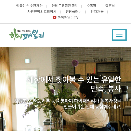
앰뷸런스 소원재단
안데르센공원묘원
수목장
결혼식
사전연명의료의향서
엔딩플래너
인재채용
하이패밀리TV
Toggl
navig
세상에서 찾아볼 수 있는 유일한
만족, 봉사
자원봉사, 재능기부 등을 통하여
하이패밀리가 행복가정을
만들어가는 일에 동참해주세요.