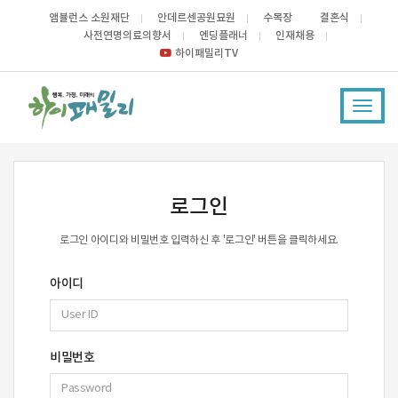
앰뷸런스 소원재단
안데르센공원묘원
수목장
결혼식
사전연명의료의향서
엔딩플래너
인재채용
하이패밀리TV
Toggl
navig
로그인
로그인 아이디와 비밀번호 입력하신 후 '로그인' 버튼을 클릭하세요.
아이디
비밀번호